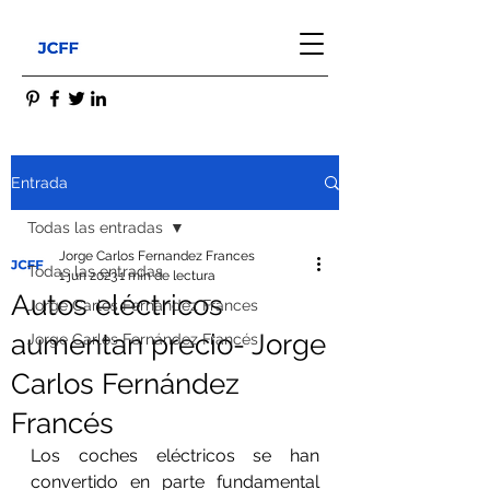
Entrada
Todas las entradas
Jorge Carlos Fernandez Frances
Todas las entradas
1 jun 2023
1 min de lectura
Autos eléctricos
Jorge Carlos Fernandez Frances
aumentan precio- Jorge
Jorge Carlos Fernández Francés
Carlos Fernández
Francés
Los coches eléctricos se han 
convertido en parte fundamental 