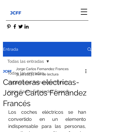
Entrada
Todas las entradas
Jorge Carlos Fernandez Frances
Todas las entradas
31 jul 2023
1 min de lectura
Carreteras eléctricas-
Jorge Carlos Fernandez Frances
Jorge Carlos Fernández
Jorge Carlos Fernández Francés
Francés
Los coches eléctricos se han 
convertido en un elemento 
indispensable para las personas, 