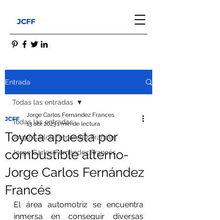
Entrada
Todas las entradas
Jorge Carlos Fernandez Frances
Todas las entradas
13 abr 2023
1 min de lectura
Toyota apuesta por
Jorge Carlos Fernandez Frances
combustible alterno-
Jorge Carlos Fernández Francés
Jorge Carlos Fernández
Francés
El área automotriz se encuentra 
inmersa en conseguir diversas 